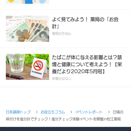
よく見てみよう！ 薬局の「お会
計」
薬局のきほん
たばこが体に与える影響とは？禁
煙と健康について考えよう！【栄
養だより2020年5月号】
栄養のはなし
日本調剤トップ
お役立ちコラム
イベントレポート
日頃の
味付けを塩分計でチェック！塩分チェック体験イベントを開催in松江薬局