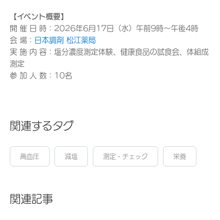
【イベント概要】
開 催 日 時：2026年6月17日（水）午前9時～午後4時
会 場：
日本調剤 松江薬局
実 施 内 容：塩分濃度測定体験、健康食品の試食会、体組成
測定
参 加 人 数：10名
関連するタグ
高血圧
減塩
測定・チェック
栄養
関連記事