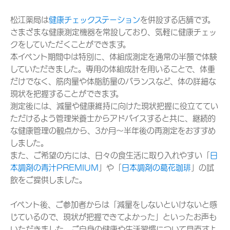
松江薬局は
健康チェックステーション
を併設する店舗です。
さまざまな健康測定機器を常設しており、気軽に健康チェッ
クをしていただくことができます。
本イベント期間中は特別に、体組成測定を通常の半額で体験
していただきました。専用の体組成計を用いることで、体重
だけでなく、筋肉量や体脂肪量のバランスなど、体の詳細な
現状を把握することができます。
測定後には、減量や健康維持に向けた現状把握に役立ててい
ただけるよう管理栄養士からアドバイスすると共に、継続的
な健康管理の観点から、3か月～半年後の再測定をおすすめ
しました。
また、ご希望の方には、日々の食生活に取り入れやすい「
日
本調剤の青汁PREMIUM
」や「
日本調剤の葛花珈琲
」の試
飲をご提供しました。
イベント後、ご参加者からは「減量をしないといけないと感
じているので、現状が把握できてよかった」といったお声も
いただきました。ご自身の健康や生活習慣について見直すよ