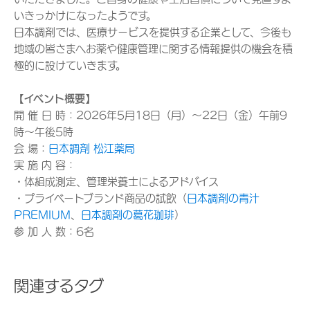
いきっかけになったようです。
⽇本調剤では、医療サービスを提供する企業として、今後も
地域の皆さまへお薬や健康管理に関する情報提供の機会を積
極的に設けていきます。
【イベント概要】
開 催 日 時：2026年5月18日（月）～22日（金）午前9
時～午後5時
会 場：
日本調剤 松江薬局
実 施 内 容：
・体組成測定、管理栄養士によるアドバイス
・プライベートブランド商品の試飲（
日本調剤の青汁
PREMIUM
、
日本調剤の葛花珈琲
）
参 加 人 数：6名
関連するタグ