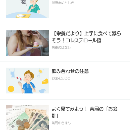
健康まめちしき
【栄養だより】上手に食べて減ら
そう！コレステロール値
栄養のはなし
飲み合わせの注意
お薬を知ろう
よく見てみよう！ 薬局の「お会
計」
薬局のきほん