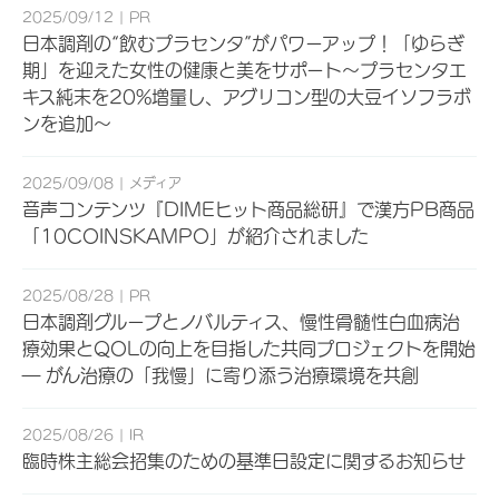
2025/09/12
PR
日本調剤の“飲むプラセンタ”がパワーアップ！「ゆらぎ
期」を迎えた女性の健康と美をサポート～プラセンタエ
キス純末を20%増量し、アグリコン型の大豆イソフラボ
ンを追加～
2025/09/08
メディア
音声コンテンツ『DIMEヒット商品総研』で漢方PB商品
「10COINSKAMPO」が紹介されました
2025/08/28
PR
日本調剤グループとノバルティス、慢性骨髄性白血病治
療効果とQOLの向上を目指した共同プロジェクトを開始
― がん治療の「我慢」に寄り添う治療環境を共創
2025/08/26
IR
臨時株主総会招集のための基準日設定に関するお知らせ