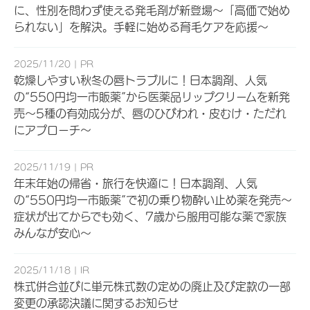
に、性別を問わず使える発毛剤が新登場～「高価で始め
られない」を解決。手軽に始める育毛ケアを応援～
2025/11/20
PR
乾燥しやすい秋冬の唇トラブルに！日本調剤、人気
の“550円均一市販薬”から医薬品リップクリームを新発
売～5種の有効成分が、唇のひびわれ・皮むけ・ただれ
にアプローチ～
2025/11/19
PR
年末年始の帰省・旅行を快適に！日本調剤、人気
の“550円均一市販薬”で初の乗り物酔い止め薬を発売～
症状が出てからでも効く、7歳から服用可能な薬で家族
みんなが安心～
2025/11/18
IR
株式併合並びに単元株式数の定めの廃止及び定款の一部
変更の承認決議に関するお知らせ