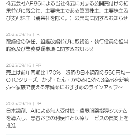
株式会社AP86による当社株式に対する公開買付けの結
果並びに親会社、主要株主である筆頭株主、主要株主及
び支配株主（親会社を除く。）の異動に関するお知らせ
2025/09/16
IR
取締役の辞任、組織改編並びに取締役・執行役員の担当
職務及び業務委嘱事項に関するお知らせ
2025/09/16
PR
売上は前年同期比170%！好調の日本調剤の550円均一
OTCシリーズ、かぜ・たん・かゆみに効く3商品を新発
売～家族で使える常備薬におすすめのラインアップ～
2025/09/16
PR
日本調剤、AIによる無人受付機・遠隔服薬指導システム
を導入し、患者さまの利便性と医療サービスの質向上を
推進