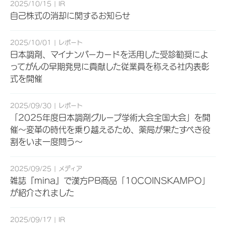
2025/10/15
IR
自己株式の消却に関するお知らせ
2025/10/01
レポート
日本調剤、マイナンバーカードを活用した受診勧奨によ
ってがんの早期発見に貢献した従業員を称える社内表彰
式を開催
2025/09/30
レポート
「2025年度日本調剤グループ学術大会全国大会」を開
催～変革の時代を乗り越えるため、薬局が果たすべき役
割をいま一度問う～
2025/09/25
メディア
雑誌『mina』で漢方PB商品「10COINSKAMPO」
が紹介されました
2025/09/17
IR