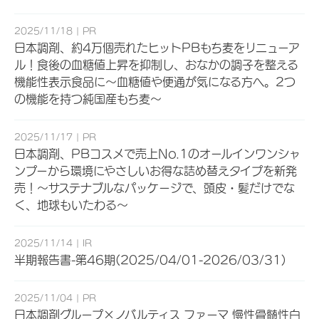
2025/11/18
PR
日本調剤、約4万個売れたヒットPBもち麦をリニューア
ル！食後の血糖値上昇を抑制し、おなかの調子を整える
機能性表示食品に～血糖値や便通が気になる方へ。2つ
の機能を持つ純国産もち麦～
2025/11/17
PR
日本調剤、PBコスメで売上No.1のオールインワンシャ
ンプーから環境にやさしいお得な詰め替えタイプを新発
売！～サステナブルなパッケージで、頭皮・髪だけでな
く、地球もいたわる～
2025/11/14
IR
半期報告書-第46期(2025/04/01-2026/03/31)
2025/11/04
PR
日本調剤グループ×ノバルティス ファーマ 慢性骨髄性白