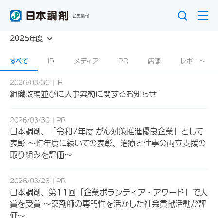
企業情報
2025年度
すべて
IR
メディア
PR
店舗
レポート
2026/03/30
IR
組織改編並びに人事異動に関するお知らせ
2026/03/30
PR
日本調剤、「令和7年度 がん対策推進優良企業」として
表彰 ～昨年度に続いての表彰、治療と仕事の両立支援の
取り組みを評価～
2026/03/23
PR
日本調剤、第11回「企業ボランティア・アワード」で大
賞を受賞 ～薬剤師の専門性を活かした社会貢献活動が評
価～