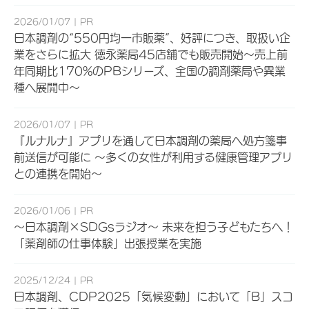
2026/01/07
PR
日本調剤の“550円均一市販薬”、好評につき、取扱い企
業をさらに拡大 徳永薬局45店舗でも販売開始～売上前
年同期比170%のPBシリーズ、全国の調剤薬局や異業
種へ展開中～
2026/01/07
PR
『ルナルナ』アプリを通して日本調剤の薬局へ処方箋事
前送信が可能に ～多くの女性が利用する健康管理アプリ
との連携を開始～
2026/01/06
PR
～日本調剤×SDGsラジオ～ 未来を担う子どもたちへ！
「薬剤師の仕事体験」出張授業を実施
2025/12/24
PR
日本調剤、CDP2025「気候変動」において「B」スコ