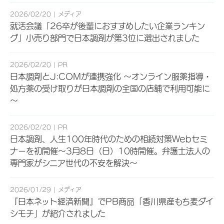
2026/02/20
メディア
就活会議「26卒が後輩におすすめしたい企業ランキン
グ」小売り部門で日本調剤が第3位に選出されました
2026/02/20
PR
日本調剤とJ:COMが連携強化 ～オンライン服薬指導・
処方薬の受け取りが日本調剤の全国の店舗で利用可能に
～
2026/02/20
PR
日本調剤、人生100年時代のための相続対策Webセミ
ナーを初開催～3月8日（日）10時開催。弁護士法人の
専門家がシニア世代の不安を解決～
2026/01/29
メディア
『日本ネット経済新聞』でPB商品「香川県産もち麦ダイ
シモチ」が紹介されました