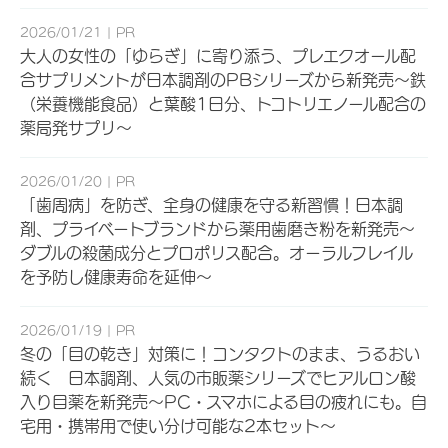
2026/01/21
PR
大人の女性の「ゆらぎ」に寄り添う、プレエクオール配
合サプリメントが日本調剤のPBシリーズから新発売～鉄
（栄養機能食品）と葉酸1日分、トコトリエノール配合の
薬局発サプリ～
2026/01/20
PR
「歯周病」を防ぎ、全身の健康を守る新習慣！日本調
剤、プライベートブランドから薬用歯磨き粉を新発売～
ダブルの殺菌成分とプロポリス配合。オーラルフレイル
を予防し健康寿命を延伸～
2026/01/19
PR
冬の「目の乾き」対策に！コンタクトのまま、うるおい
続く 日本調剤、人気の市販薬シリーズでヒアルロン酸
入り目薬を新発売～PC・スマホによる目の疲れにも。自
宅用・携帯用で使い分け可能な2本セット～