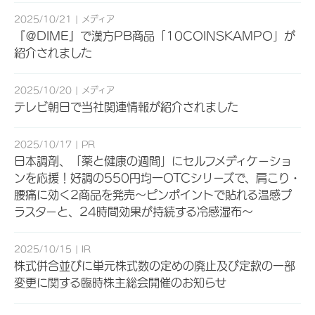
2025/10/21
メディア
『＠DIME』で漢方PB商品「10COINSKAMPO」が
紹介されました
2025/10/20
メディア
テレビ朝日で当社関連情報が紹介されました
2025/10/17
PR
日本調剤、「薬と健康の週間」にセルフメディケーショ
ンを応援！好調の550円均一OTCシリーズで、肩こり・
腰痛に効く2商品を発売～ピンポイントで貼れる温感プ
ラスターと、24時間効果が持続する冷感湿布～
2025/10/15
IR
株式併合並びに単元株式数の定めの廃止及び定款の一部
変更に関する臨時株主総会開催のお知らせ