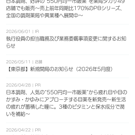
日本調剤、好評の“550円均一市販薬”を薬局タカサ49
店舗でも販売～売上前年同期比170%のPBシリーズ、
全国の調剤薬局や異業種へ展開中～
2026/06/01
IR
執行役員の担当職務及び業務委嘱事項変更に関するお知
らせ
2026/05/11
店舗
【東京都】新規開局のお知らせ（2026年5月度）
2026/04/28
PR
日本調剤、人気の“550円均一市販薬”から疲れ目や目の
かすみ・かゆみにアプローチする目薬を新発売～新生活
の疲れが蓄積した瞳に。3種のビタミンと保水成分で潤
いを補給～
2026/04/22
PR