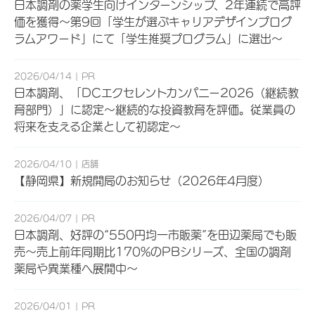
日本調剤の薬学生向けインターンシップ、2年連続で高評
価を獲得～第9回「学生が選ぶキャリアデザインプログ
ラムアワード」にて「学生推奨プログラム」に選出～
2026/04/14
PR
日本調剤、「DCエクセレントカンパニー2026（継続教
育部門）」に認定～継続的な投資教育を評価。従業員の
将来を支える企業として初認定～
2026/04/10
店舗
【静岡県】新規開局のお知らせ（2026年4月度）
2026/04/07
PR
日本調剤、好評の“550円均一市販薬”を田辺薬局でも販
売～売上前年同期比170%のPBシリーズ、全国の調剤
薬局や異業種へ展開中～
2026/04/01
PR