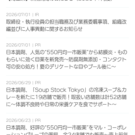
2026/07/01
IR
取締役・執行役員の担当職務及び業務委嘱事項、組織改
編並びに人事異動に関するお知らせ
2026/07/01
PR
日本調剤、人気の“550円均一市販薬”から結膜炎・もの
もらいに効く目薬を新発売～防腐剤無添加・コンタクト
可の安心処方！夏のデリケートな目やプール後に～
2026/06/29
PR
日本調剤、「Soup Stock Tokyo」の冷凍スープ＆カ
レーを新たに19店舗で販売！取扱い店舗数は計52店舗
に～体調不良時や日常の栄養ケアを食でサポート～
2026/06/23
PR
日本調剤、好評の“550円均一市販薬”をマル・コーポレ
ーショングループの薬局、全24店舗でも販売～売上前年