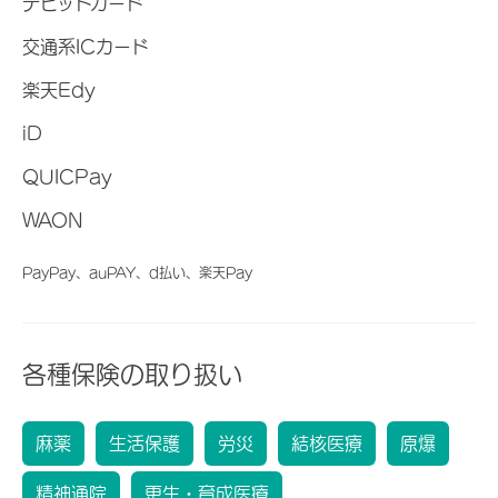
デビットカード
交通系ICカード
楽天Edy
iD
QUICPay
WAON
PayPay、auPAY、d払い、楽天Pay
各種保険の取り扱い
麻薬
生活保護
労災
結核医療
原爆
精神通院
更生・育成医療