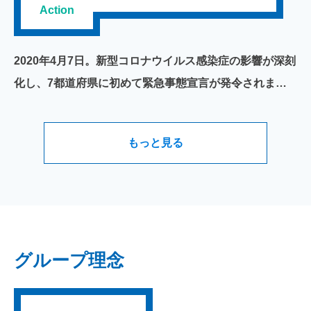
Action
2020年4月7日。新型コロナウイルス感染症の影響が深刻
化し、7都道府県に初めて緊急事態宣言が発令されまし
た。そこからの日本社会の足取りは、まさに新型コロナ
との闘いの日々であったとも言えるでしょう。病床の確
もっと見る
保、行動制限や相次ぐ変異株への対応。中でも注目を浴
びたのが、ワクチン接種ではないでしょうか。
グループ理念