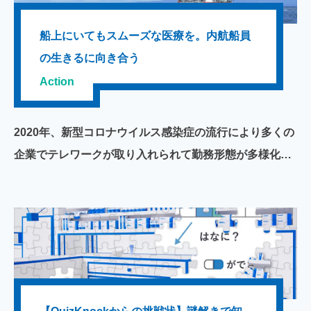
船上にいてもスムーズな医療を。内航船員
の生きるに向き合う
Action
2020年、新型コロナウイルス感染症の流行により多くの
企業でテレワークが取り入れられて勤務形態が多様化
し、中には就業環境が大きく変わった企業もあるでしょ
う。一方、日常生活においては、マスクやトイレットペ
ーパー、アルコールスプレーなどの物資が入手しにくく
なり、その需要に応えるため、物流・配送業に注目が集
まりました。そのような中、日本国内の貨物輸送を担っ
て私たちの日常生活や医療などに物資を流通させている
「内航船」をご存じでしょうか。オンラインの普及によ