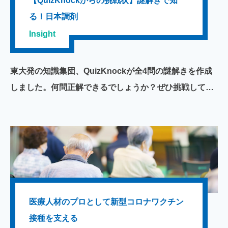
【QuizKnockからの挑戦状】謎解きで知
り、私たちの就業環境や生活は大きく変容しましたが、
る！日本調剤
その内航船員を取り巻く環境も、今変わろうとしていま
Insight
す。今回は、私たちの生活を支える内航船員と日本調剤
グループとのコラボレーション事例をご紹介いたしま
東大発の知識集団、QuizKnockが全4問の謎解きを作成
す。
しました。何問正解できるでしょうか？ぜひ挑戦してみ
てください。【謎解き制作】QuizKnock（クイズノッ
ク）は、東大クイズ王・伊沢拓司が中心となって運営す
る、エンタメと知を融合させたメディア。「楽しいから
始まる学び」をコンセプトに、何かを「知る」きっかけ
となるような記事や動画を毎日発信中。YouTubeチャン
ネル登録者数は200万人を突破。（2023年3月時点）
医療人材のプロとして新型コロナワクチン
接種を支える