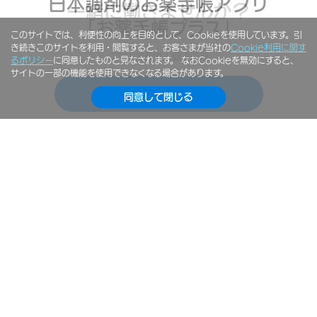
日本調剤のお薬手帳アプリ
処方箋の事前送信で
健康チェックステーション
一緒に働きませんか？
ご自宅でも。
薬局での待ち時間を短縮
「お薬手帳プラス」
このサイトでは、利便性の向上を目的として、Cookieを使用しています。引
いつでも薬局で気軽に健康チェック！
薬剤師をはじめ、事務系総合職・医療事務・管理栄養士など、
スマホやPCで服薬指導を受けられます
き続きこのサイトを利用・閲覧すると、お客さまが当社の
Cookie利用に関す
日本調剤オンライン薬局サービスNiCOMS
さまざまな職種が活躍しています。
待ち時間を有効活用しませんか？
スマホで簡単！健康管理
るポリシー
に同意したものと見なされます。 なおCookieを無効にすると、
サイトの一部の機能を使用できなくなる場合があります。
「お薬手帳プラス」サイト
健康チェックステーション
「NiCOMS」サイト
処方箋の事前送信
採用情報
同意して閉じる
お近くの店舗
位置情報の使用許可がされませんでした。
位置情報をオンにするとお近くの店舗が表示されます。
エリア