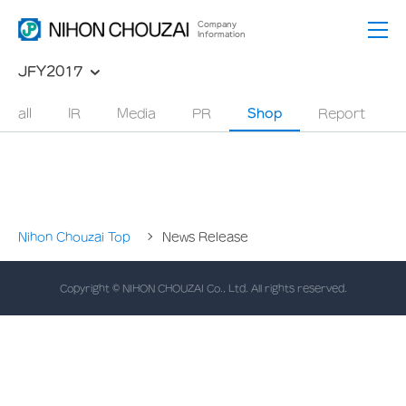
Company
Information
JFY2017
all
IR
Media
PR
Shop
Report
Nihon Chouzai Top
News Release
Copyright © NIHON CHOUZAI Co., Ltd. All rights reserved.