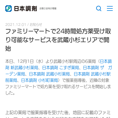
お客さま向け情報
2021.12.01
お知らせ
ファミリーマートで24時間処方薬受け取
り可能なサービスを武蔵小杉エリアで開
始
本日、12月1日（水）より武蔵小杉駅周辺の6薬局（
日本調
剤 新武蔵小杉薬局
、
日本調剤 こすぎ薬局
、
日本調剤 ザ ガ
ーデン薬局
、
日本調剤 武蔵小杉薬局
、
日本調剤 武蔵小杉駅
前薬局
、
日本調剤 小杉町薬局
）で服薬指導後、近隣の対象
ファミリーマートで処方薬を受け取れるサービスを開始しま
した。
上記の薬局で服薬指導を受けた後、地図に記載のファミ