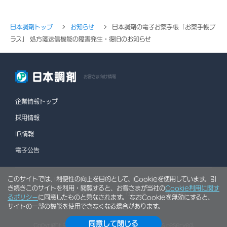
日本調剤トップ
お知らせ
日本調剤の電子お薬手帳「お薬手帳プ
ラス」 処方箋送信機能の障害発生・復旧のお知らせ
お客さま向け情報
企業情報トップ
採用情報
IR情報
電子公告
このサイトでは、利便性の向上を目的として、Cookieを使用しています。引
情報セキュリティポリシー
個人情報保護方針
き続きこのサイトを利用・閲覧すると、お客さまが当社の
Cookie利用に関す
ソーシャルメディアポリシー
行動計画
利用規約
るポリシー
に同意したものと見なされます。 なおCookieを無効にすると、
サイトの一部の機能を使用できなくなる場合があります。
サイトマップ
同意して閉じる
Copyright © NIHON CHOUZAI Co., Ltd. All rights reserved.