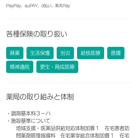
PayPay、auPAY、d払い、楽天Pay
各種保険の取り扱い
麻薬
生活保護
労災
結核医療
原爆
精神通院
更生・育成医療
薬局の取り組みと体制
・調剤基本料３－ハ
・施設基準について
地域支援・医薬品供給対応体制加算１ 在宅患者訪
問薬剤管理指導料 在宅薬学総合体制加算１ 在宅