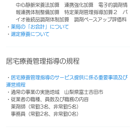
中心静脈栄養法加算 連携強化加算 電子的調剤情
報連携体制整備加算 特定薬剤管理指導加算２ バ
イオ後続品調剤体制加算 調剤ベースアップ評価料
・
薬局の「お会計」について
・
選定療養について
居宅療養管理指導の規程
・
居宅療養管理指導のサービス提供に係る重要事項及び
運営規程
・通常の事業の実施地域 山梨県富士吉田市
・従業者の職種、員数及び職務の内容
薬剤師（常勤3名、非常勤5名）
事務員（常勤2名、非常勤0名）