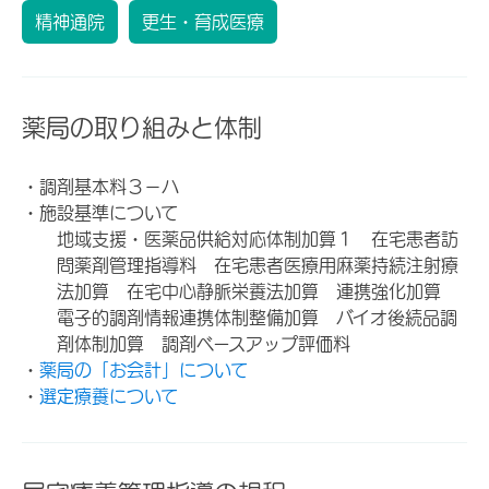
精神通院
更生・育成医療
薬局の取り組みと体制
・調剤基本料３－ハ
・施設基準について
地域支援・医薬品供給対応体制加算１ 在宅患者訪
問薬剤管理指導料 在宅患者医療用麻薬持続注射療
法加算 在宅中心静脈栄養法加算 連携強化加算
電子的調剤情報連携体制整備加算 バイオ後続品調
剤体制加算 調剤ベースアップ評価料
・
薬局の「お会計」について
・
選定療養について