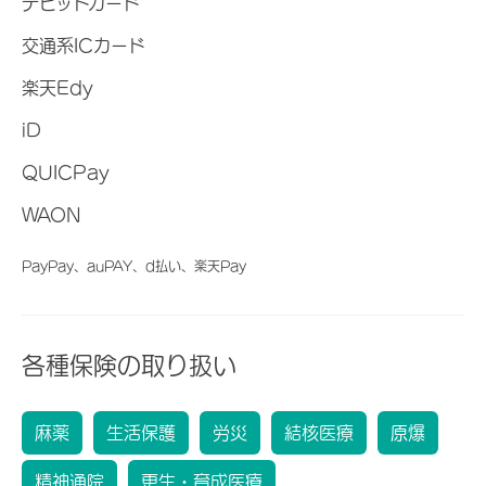
デビットカード
交通系ICカード
楽天Edy
iD
QUICPay
WAON
PayPay、auPAY、d払い、楽天Pay
各種保険の取り扱い
麻薬
生活保護
労災
結核医療
原爆
精神通院
更生・育成医療