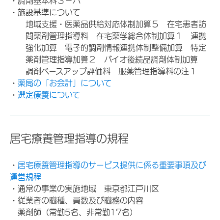
・調剤基本料３－ハ
・施設基準について
地域支援・医薬品供給対応体制加算５ 在宅患者訪
問薬剤管理指導料 在宅薬学総合体制加算１ 連携
強化加算 電子的調剤情報連携体制整備加算 特定
薬剤管理指導加算２ バイオ後続品調剤体制加算
調剤ベースアップ評価料 服薬管理指導料の注１
・
薬局の「お会計」について
・
選定療養について
居宅療養管理指導の規程
・
居宅療養管理指導のサービス提供に係る重要事項及び
運営規程
・通常の事業の実施地域 東京都江戸川区
・従業者の職種、員数及び職務の内容
薬剤師（常勤5名、非常勤17名）