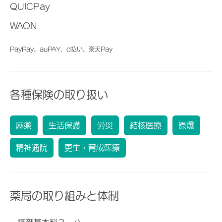
QUICPay
WAON
PayPay、auPAY、d払い、楽天Pay
各種保険の取り扱い
麻薬
生活保護
労災
結核医療
原爆
精神通院
更生・育成医療
薬局の取り組みと体制