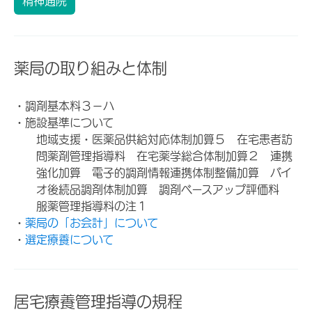
精神通院
薬局の取り組みと体制
・調剤基本料３－ハ
・施設基準について
地域支援・医薬品供給対応体制加算５ 在宅患者訪
問薬剤管理指導料 在宅薬学総合体制加算２ 連携
強化加算 電子的調剤情報連携体制整備加算 バイ
オ後続品調剤体制加算 調剤ベースアップ評価料
服薬管理指導料の注１
・
薬局の「お会計」について
・
選定療養について
居宅療養管理指導の規程