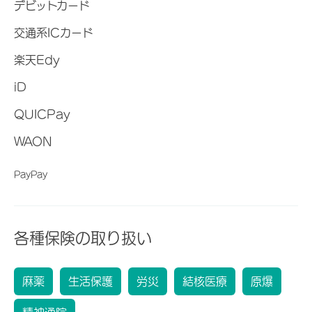
デビットカード
交通系ICカード
楽天Edy
iD
QUICPay
WAON
PayPay
各種保険の取り扱い
麻薬
生活保護
労災
結核医療
原爆