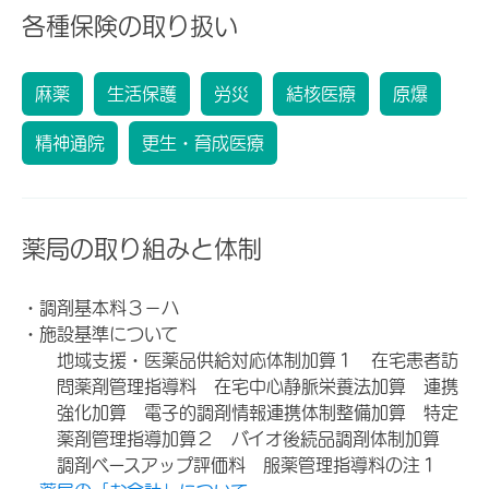
各種保険の取り扱い
麻薬
生活保護
労災
結核医療
原爆
精神通院
更生・育成医療
薬局の取り組みと体制
・調剤基本料３－ハ
・施設基準について
地域支援・医薬品供給対応体制加算１ 在宅患者訪
問薬剤管理指導料 在宅中心静脈栄養法加算 連携
強化加算 電子的調剤情報連携体制整備加算 特定
薬剤管理指導加算２ バイオ後続品調剤体制加算
調剤ベースアップ評価料 服薬管理指導料の注１