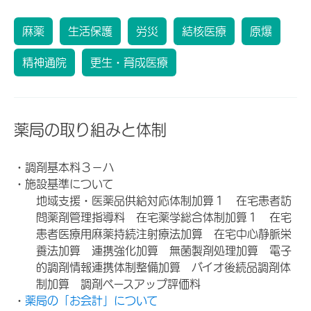
麻薬
生活保護
労災
結核医療
原爆
精神通院
更生・育成医療
薬局の取り組みと体制
・調剤基本料３－ハ
・施設基準について
地域支援・医薬品供給対応体制加算１ 在宅患者訪
問薬剤管理指導料 在宅薬学総合体制加算１ 在宅
患者医療用麻薬持続注射療法加算 在宅中心静脈栄
養法加算 連携強化加算 無菌製剤処理加算 電子
的調剤情報連携体制整備加算 バイオ後続品調剤体
制加算 調剤ベースアップ評価料
・
薬局の「お会計」について