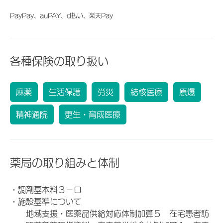
PayPay、auPAY、d払い、楽天Pay
各種保険の取り扱い
麻薬
生活保護
労災
結核医療
原爆
精神通院
更生・育成医療
薬局の取り組みと体制
・調剤基本料３－ロ
・施設基準について
地域支援・医薬品供給対応体制加算５ 在宅患者訪