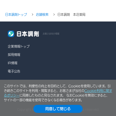
日本調剤トップ
店舗検索
日本調剤 本荘薬局
お客さま向け情報
企業情報トップ
採用情報
IR情報
電子公告
このサイトでは、利便性の向上を目的として、Cookieを使用しています。引
情報セキュリティポリシー
個人情報保護方針
き続きこのサイトを利用・閲覧すると、お客さまが当社の
Cookie利用に関す
ソーシャルメディアポリシー
行動計画
利用規約
るポリシー
に同意したものと見なされます。 なおCookieを無効にすると、
サイトの一部の機能を使用できなくなる場合があります。
サイトマップ
同意して閉じる
Copyright © NIHON CHOUZAI Co., Ltd. All rights reserved.