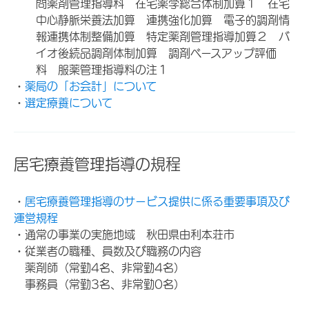
問薬剤管理指導料 在宅薬学総合体制加算１ 在宅
中心静脈栄養法加算 連携強化加算 電子的調剤情
報連携体制整備加算 特定薬剤管理指導加算２ バ
イオ後続品調剤体制加算 調剤ベースアップ評価
料 服薬管理指導料の注１
・
薬局の「お会計」について
・
選定療養について
居宅療養管理指導の規程
・
居宅療養管理指導のサービス提供に係る重要事項及び
運営規程
・通常の事業の実施地域 秋田県由利本荘市
・従業者の職種、員数及び職務の内容
薬剤師（常勤4名、非常勤4名）
事務員（常勤3名、非常勤0名）