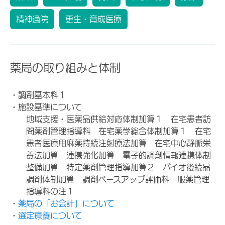
精神通院
更生・育成医療
薬局の取り組みと体制
・調剤基本料１
・施設基準について
地域支援・医薬品供給対応体制加算１ 在宅患者訪
問薬剤管理指導料 在宅薬学総合体制加算１ 在宅
患者医療用麻薬持続注射療法加算 在宅中心静脈栄
養法加算 連携強化加算 電子的調剤情報連携体制
整備加算 特定薬剤管理指導加算２ バイオ後続品
調剤体制加算 調剤ベースアップ評価料 服薬管理
指導料の注１
・
薬局の「お会計」について
・
選定療養について