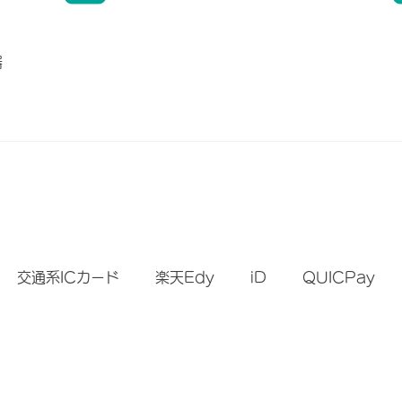
器
）
交通系ICカード
楽天Edy
iD
QUICPay