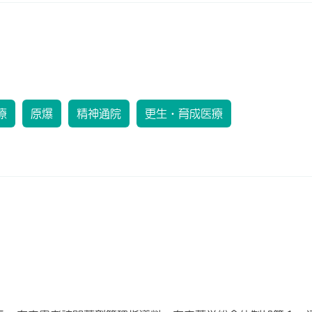
療
原爆
精神通院
更生・育成医療