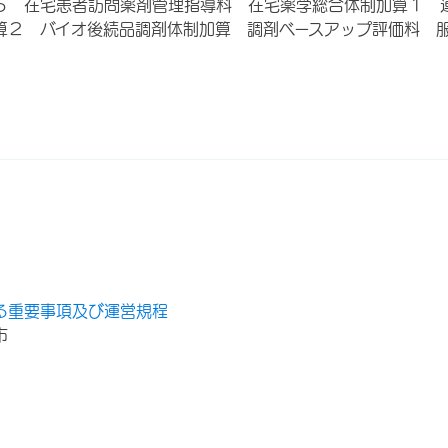
５ 在宅患者訪問薬剤管理指導料 在宅薬学総合体制加算１ 
算２ バイオ後続品調剤体制加算 調剤ベースアップ評価料 
る重要事項及び運営規程
市