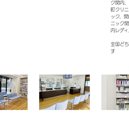
ク関内、
町クリニ
ック、関
ニック関
内レディ
全国どち
す