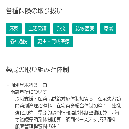
各種保険の取り扱い
麻薬
生活保護
労災
結核医療
原爆
精神通院
更生・育成医療
薬局の取り組みと体制
・調剤基本料３－ロ
・施設基準について
地域支援・医薬品供給対応体制加算５ 在宅患者訪
問薬剤管理指導料 在宅薬学総合体制加算１ 連携
強化加算 電子的調剤情報連携体制整備加算 バイ
オ後続品調剤体制加算 調剤ベースアップ評価料
服薬管理指導料の注１