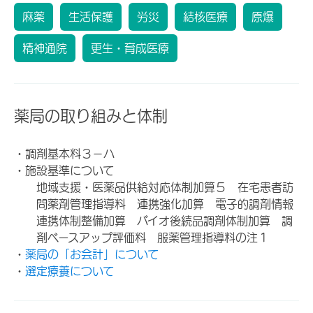
麻薬
生活保護
労災
結核医療
原爆
精神通院
更生・育成医療
薬局の取り組みと体制
・調剤基本料３－ハ
・施設基準について
地域支援・医薬品供給対応体制加算５ 在宅患者訪
問薬剤管理指導料 連携強化加算 電子的調剤情報
連携体制整備加算 バイオ後続品調剤体制加算 調
剤ベースアップ評価料 服薬管理指導料の注１
・
薬局の「お会計」について
・
選定療養について