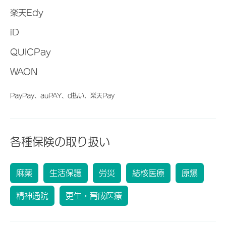
楽天Edy
iD
QUICPay
WAON
PayPay、auPAY、d払い、楽天Pay
各種保険の取り扱い
麻薬
生活保護
労災
結核医療
原爆
精神通院
更生・育成医療