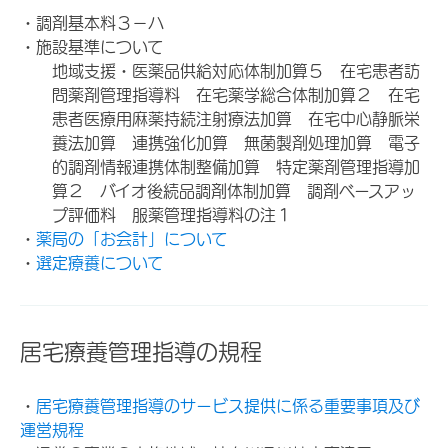
・調剤基本料３－ハ
・施設基準について
地域支援・医薬品供給対応体制加算５ 在宅患者訪
問薬剤管理指導料 在宅薬学総合体制加算２ 在宅
患者医療用麻薬持続注射療法加算 在宅中心静脈栄
養法加算 連携強化加算 無菌製剤処理加算 電子
的調剤情報連携体制整備加算 特定薬剤管理指導加
算２ バイオ後続品調剤体制加算 調剤ベースアッ
プ評価料 服薬管理指導料の注１
・
薬局の「お会計」について
・
選定療養について
居宅療養管理指導の規程
・
居宅療養管理指導のサービス提供に係る重要事項及び
運営規程