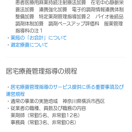
患者医療用麻薬持続注射療法加算 在宅中心静脈栄
養法加算 連携強化加算 電子的調剤情報連携体制
整備加算 特定薬剤管理指導加算２ バイオ後続品
調剤体制加算 調剤ベースアップ評価料 服薬管理
指導料の注１
・
薬局の「お会計」について
・
選定療養について
居宅療養管理指導の規程
・
居宅療養管理指導のサービス提供に係る重要事項及び
運営規程
・通常の事業の実施地域 神奈川県横浜市西区
・従業者の職種、員数及び職務の内容
薬剤師（常勤5名、非常勤12名）
事務員（常勤3名、非常勤0名）