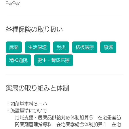
PayPay
各種保険の取り扱い
麻薬
生活保護
労災
結核医療
原爆
精神通院
更生・育成医療
薬局の取り組みと体制
・調剤基本料３－ハ
・施設基準について
地域支援・医薬品供給対応体制加算５ 在宅患者訪
問薬剤管理指導料 在宅薬学総合体制加算１ 在宅