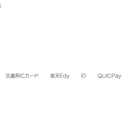
器
）
交通系ICカード
楽天Edy
iD
QUICPay