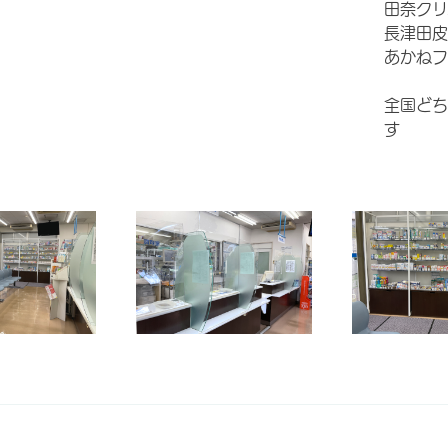
田奈クリ
長津田皮
あかねフ
全国どち
す