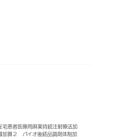
在宅患者医療用麻薬持続注射療法加
導加算２ バイオ後続品調剤体制加