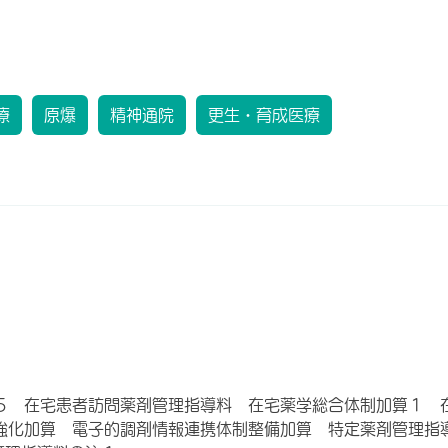
療
原爆
精神通院
更生・育成医療
５ 在宅患者訪問薬剤管理指導料 在宅薬学総合体制加算１ 
強化加算 電子的調剤情報連携体制整備加算 特定薬剤管理指