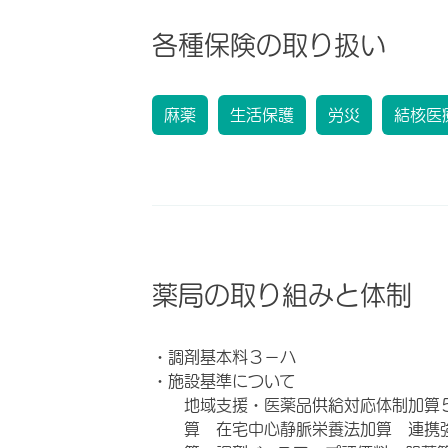
各種保険の取り扱い
麻薬
生活保護
労災
結核医
薬局の取り組みと体制
・調剤基本料３－ハ
・施設基準について
地域支援・医薬品供給対応体制加算
算 在宅中心静脈栄養法加算 連携