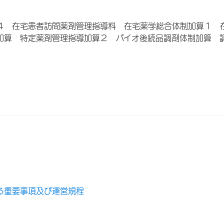
４ 在宅患者訪問薬剤管理指導料 在宅薬学総合体制加算１ 
加算 特定薬剤管理指導加算２ バイオ後続品調剤体制加算 
る重要事項及び運営規程