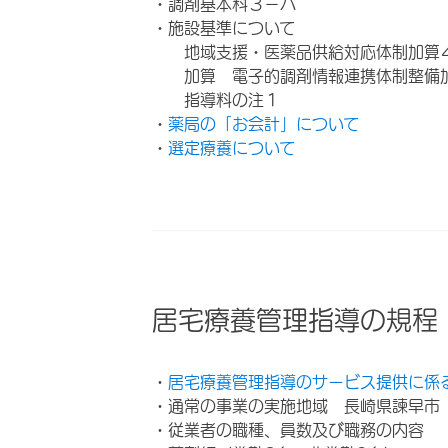
・調剤基本料３－ハ
・施設基準について
地域支援・医薬品供給対応体制加算
加算 電子的調剤情報連携体制整備
指導料の注１
・
薬局の「お会計」について
・
選定療養について
居宅療養管理指導の規程
・
居宅療養管理指導のサービス提供に係
・通常の事業の実施地域 長崎県諫早市
・従業者の職種、員数及び職務の内容