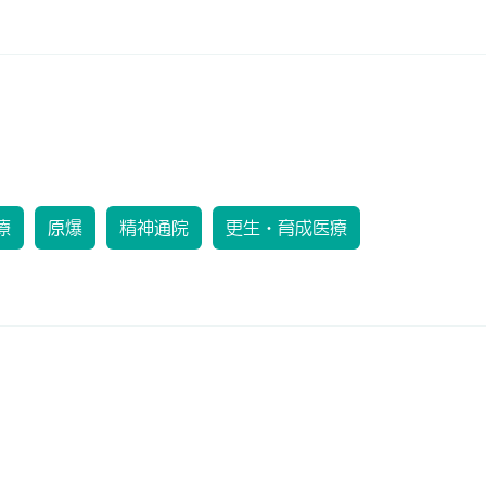
療
原爆
精神通院
更生・育成医療