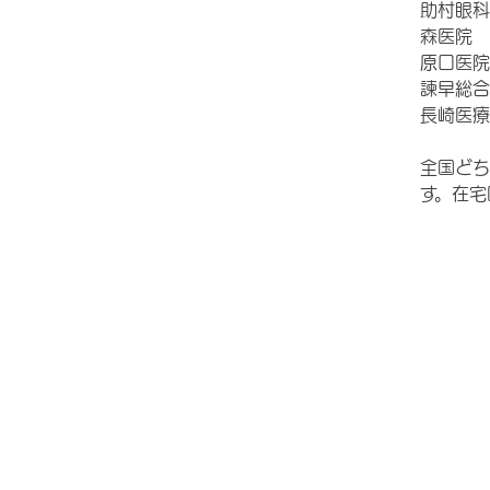
助村眼科
森医院
原口医院
諫早総合
長崎医療
全国どち
す。在宅