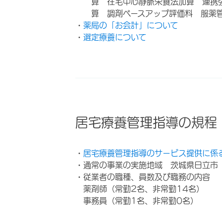
算 在宅中心静脈栄養法加算 連携
算 調剤ベースアップ評価料 服薬
・
薬局の「お会計」について
・
選定療養について
居宅療養管理指導の規程
・
居宅療養管理指導のサービス提供に係
・通常の事業の実施地域 茨城県日立市
・従業者の職種、員数及び職務の内容
薬剤師（常勤2名、非常勤14名）
事務員（常勤1名、非常勤0名）