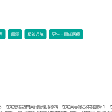
療
原爆
精神通院
更生・育成医療
５ 在宅患者訪問薬剤管理指導料 在宅薬学総合体制加算１ 