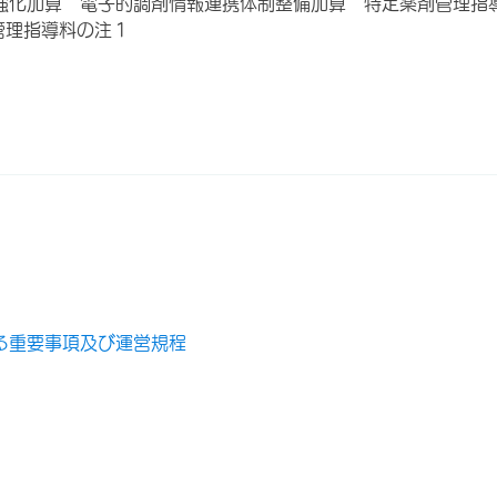
強化加算 電子的調剤情報連携体制整備加算 特定薬剤管理指
管理指導料の注１
る重要事項及び運営規程