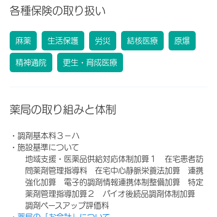
各種保険の取り扱い
麻薬
生活保護
労災
結核医療
原爆
精神通院
更生・育成医療
薬局の取り組みと体制
・調剤基本料３－ハ
・施設基準について
地域支援・医薬品供給対応体制加算１ 在宅患者訪
問薬剤管理指導料 在宅中心静脈栄養法加算 連携
強化加算 電子的調剤情報連携体制整備加算 特定
薬剤管理指導加算２ バイオ後続品調剤体制加算
調剤ベースアップ評価料
・
薬局の「お会計」について