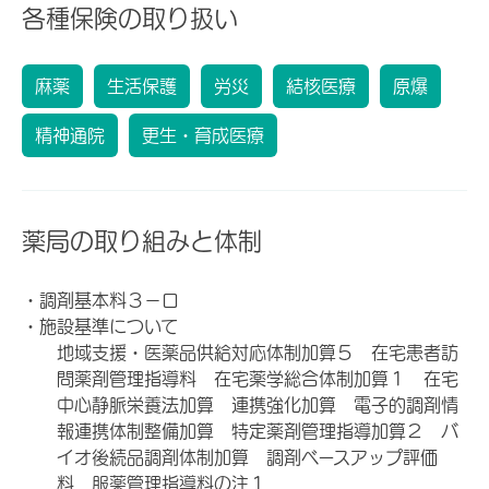
各種保険の取り扱い
麻薬
生活保護
労災
結核医療
原爆
精神通院
更生・育成医療
薬局の取り組みと体制
・調剤基本料３－ロ
・施設基準について
地域支援・医薬品供給対応体制加算５ 在宅患者訪
問薬剤管理指導料 在宅薬学総合体制加算１ 在宅
中心静脈栄養法加算 連携強化加算 電子的調剤情
報連携体制整備加算 特定薬剤管理指導加算２ バ
イオ後続品調剤体制加算 調剤ベースアップ評価
料 服薬管理指導料の注１