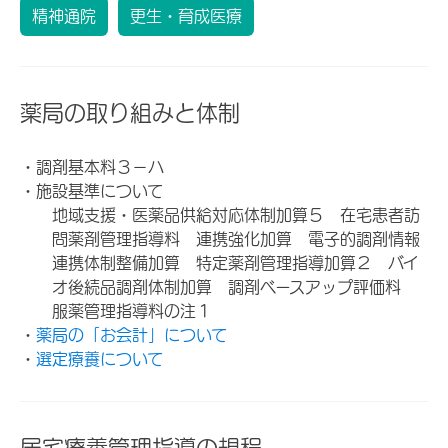
精神通院
更生・育成医療
薬局の取り組みと体制
・調剤基本料３－ハ
・施設基準について
地域支援・医薬品供給対応体制加算５ 在宅患者訪
問薬剤管理指導料 連携強化加算 電子的調剤情報
連携体制整備加算 特定薬剤管理指導加算２ バイ
オ後続品調剤体制加算 調剤ベースアップ評価料
服薬管理指導料の注１
・
薬局の「お会計」について
・
選定療養について
居宅療養管理指導の規程