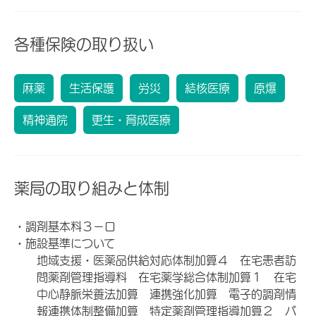
各種保険の取り扱い
麻薬
生活保護
労災
結核医療
原爆
精神通院
更生・育成医療
薬局の取り組みと体制
・調剤基本料３－ロ
・施設基準について
地域支援・医薬品供給対応体制加算４ 在宅患者訪
問薬剤管理指導料 在宅薬学総合体制加算１ 在宅
中心静脈栄養法加算 連携強化加算 電子的調剤情
報連携体制整備加算 特定薬剤管理指導加算２ バ