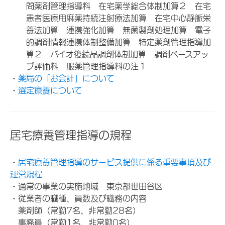
問薬剤管理指導料 在宅薬学総合体制加算２ 在宅
患者医療用麻薬持続注射療法加算 在宅中心静脈栄
養法加算 連携強化加算 無菌製剤処理加算 電子
的調剤情報連携体制整備加算 特定薬剤管理指導加
算２ バイオ後続品調剤体制加算 調剤ベースアッ
プ評価料 服薬管理指導料の注１
・
薬局の「お会計」について
・
選定療養について
居宅療養管理指導の規程
・
居宅療養管理指導のサービス提供に係る重要事項及び
運営規程
・通常の事業の実施地域 東京都世田谷区
・従業者の職種、員数及び職務の内容
薬剤師（常勤7名、非常勤28名）
事務員（常勤1名、非常勤0名）