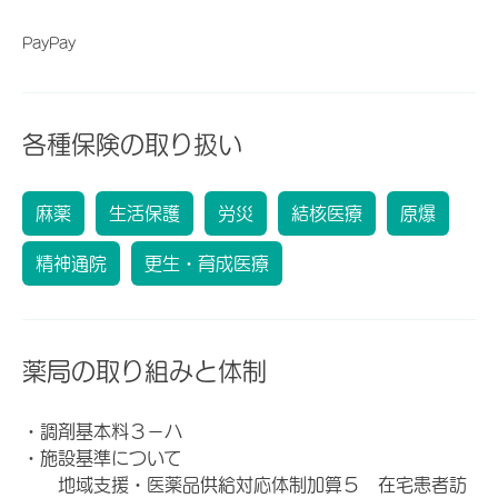
PayPay
各種保険の取り扱い
麻薬
生活保護
労災
結核医療
原爆
精神通院
更生・育成医療
薬局の取り組みと体制
・調剤基本料３－ハ
・施設基準について
地域支援・医薬品供給対応体制加算５ 在宅患者訪