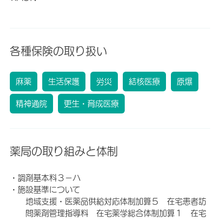
各種保険の取り扱い
麻薬
生活保護
労災
結核医療
原爆
精神通院
更生・育成医療
薬局の取り組みと体制
・調剤基本料３－ハ
・施設基準について
地域支援・医薬品供給対応体制加算５ 在宅患者訪
問薬剤管理指導料 在宅薬学総合体制加算１ 在宅