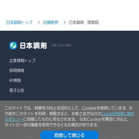
日本調剤トップ
店舗検索
日本調剤 関薬局
お客さま向け情報
企業情報トップ
採用情報
IR情報
電子公告
このサイトでは、利便性の向上を目的として、Cookieを使用しています。引
情報セキュリティポリシー
個人情報保護方針
き続きこのサイトを利用・閲覧すると、お客さまが当社の
Cookie利用に関す
ソーシャルメディアポリシー
行動計画
利用規約
るポリシー
に同意したものと見なされます。 なおCookieを無効にすると、
サイトの一部の機能を使用できなくなる場合があります。
サイトマップ
同意して閉じる
Copyright © NIHON CHOUZAI Co., Ltd. All rights reserved.