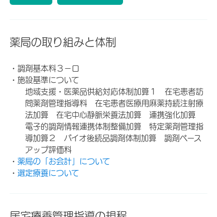
薬局の取り組みと体制
・調剤基本料３－ロ
・施設基準について
地域支援・医薬品供給対応体制加算１ 在宅患者訪
問薬剤管理指導料 在宅患者医療用麻薬持続注射療
法加算 在宅中心静脈栄養法加算 連携強化加算
電子的調剤情報連携体制整備加算 特定薬剤管理指
導加算２ バイオ後続品調剤体制加算 調剤ベース
アップ評価料
・
薬局の「お会計」について
・
選定療養について
居宅療養管理指導の規程