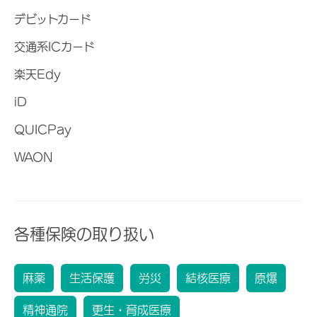
デビットカード
交通系ICカード
楽天Edy
iD
QUICPay
WAON
各種保険の取り扱い
麻薬
生活保護
労災
結核医療
原爆
精神通院
更生・育成医療