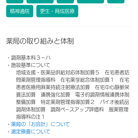
精神通院
更生・育成医療
薬局の取り組みと体制
・調剤基本料３－ハ
・施設基準について
地域支援・医薬品供給対応体制加算５ 在宅患者訪
問薬剤管理指導料 在宅薬学総合体制加算１ 在宅
患者医療用麻薬持続注射療法加算 在宅中心静脈栄
養法加算 連携強化加算 電子的調剤情報連携体制
整備加算 特定薬剤管理指導加算２ バイオ後続品
調剤体制加算 調剤ベースアップ評価料 服薬管理
指導料の注１
・
薬局の「お会計」について
・
選定療養について