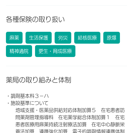
各種保険の取り扱い
麻薬
生活保護
労災
結核医療
原爆
精神通院
更生・育成医療
薬局の取り組みと体制
・調剤基本料３－ハ
・施設基準について
地域支援・医薬品供給対応体制加算５ 在宅患者訪
問薬剤管理指導料 在宅薬学総合体制加算１ 在宅
患者医療用麻薬持続注射療法加算 在宅中心静脈栄
養法加算 連携強化加算 電子的調剤情報連携体制