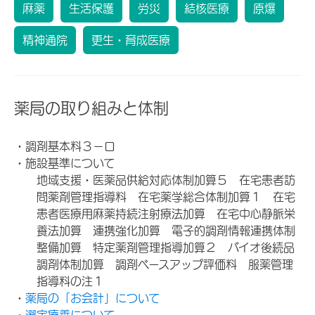
麻薬
生活保護
労災
結核医療
原爆
精神通院
更生・育成医療
薬局の取り組みと体制
・調剤基本料３－ロ
・施設基準について
地域支援・医薬品供給対応体制加算５ 在宅患者訪
問薬剤管理指導料 在宅薬学総合体制加算１ 在宅
患者医療用麻薬持続注射療法加算 在宅中心静脈栄
養法加算 連携強化加算 電子的調剤情報連携体制
整備加算 特定薬剤管理指導加算２ バイオ後続品
調剤体制加算 調剤ベースアップ評価料 服薬管理
指導料の注１
・
薬局の「お会計」について
・
選定療養について