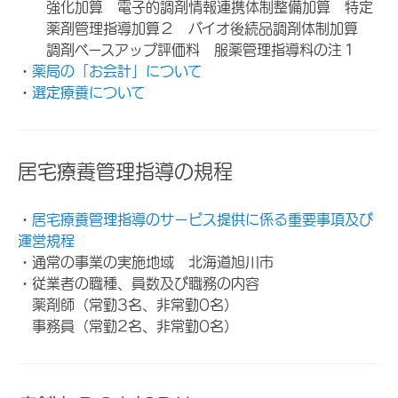
強化加算 電子的調剤情報連携体制整備加算 特定
薬剤管理指導加算２ バイオ後続品調剤体制加算
調剤ベースアップ評価料 服薬管理指導料の注１
・
薬局の「お会計」について
・
選定療養について
居宅療養管理指導の規程
・
居宅療養管理指導のサービス提供に係る重要事項及び
運営規程
・通常の事業の実施地域 北海道旭川市
・従業者の職種、員数及び職務の内容
薬剤師（常勤3名、非常勤0名）
事務員（常勤2名、非常勤0名）