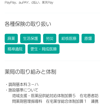
PayPay、auPAY、d払い、楽天Pay
各種保険の取り扱い
麻薬
生活保護
労災
結核医療
原爆
精神通院
更生・育成医療
薬局の取り組みと体制
・調剤基本料３－ハ
・施設基準について
地域支援・医薬品供給対応体制加算５ 在宅患者訪
問薬剤管理指導料 在宅薬学総合体制加算１ 連携