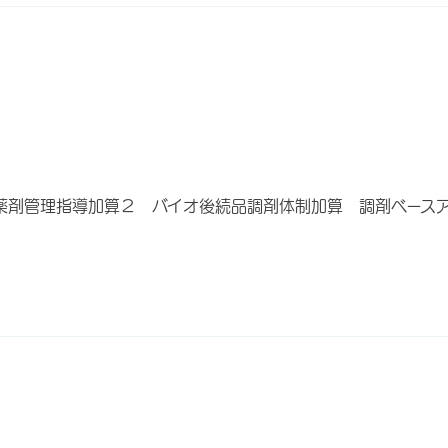
薬剤管理指導加算２ バイオ後続品調剤体制加算 調剤ベース