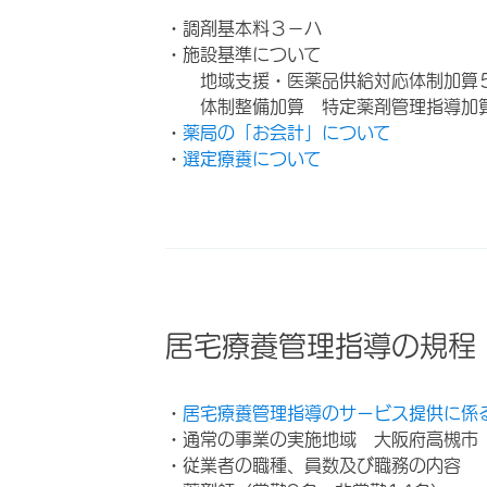
・調剤基本料３－ハ
・施設基準について
地域支援・医薬品供給対応体制加算
体制整備加算 特定薬剤管理指導加
・
薬局の「お会計」について
・
選定療養について
居宅療養管理指導の規程
・
居宅療養管理指導のサービス提供に係
・通常の事業の実施地域 大阪府高槻市
・従業者の職種、員数及び職務の内容