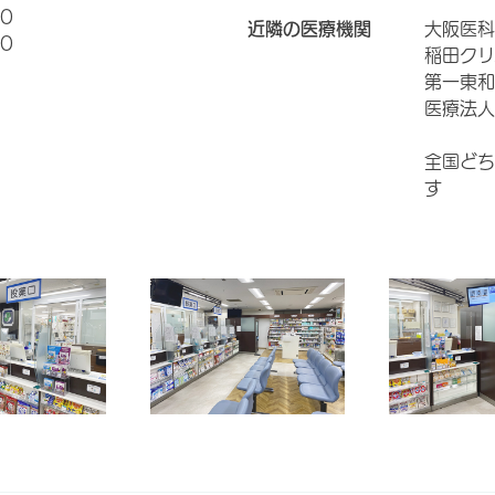
0
近隣の医療機関
大阪医科
0
稲田クリ
第一東和
医療法人
全国どち
す