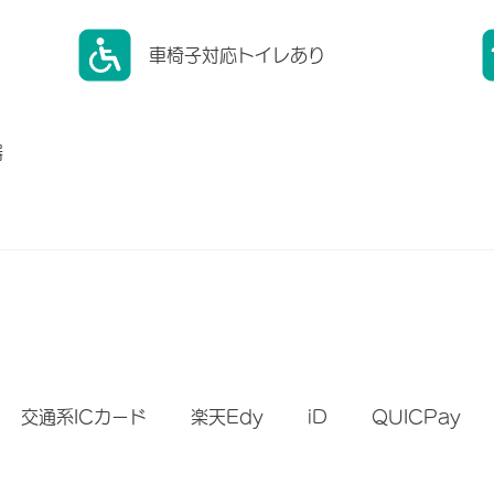
車椅子対応トイレあり
器
）
交通系ICカード
楽天Edy
iD
QUICPay