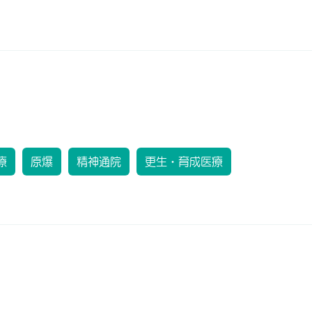
療
原爆
精神通院
更生・育成医療