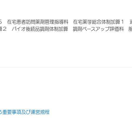
５ 在宅患者訪問薬剤管理指導料 在宅薬学総合体制加算１ 
算２ バイオ後続品調剤体制加算 調剤ベースアップ評価料 
る重要事項及び運営規程