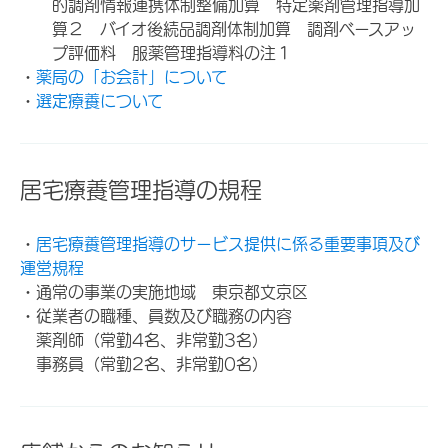
的調剤情報連携体制整備加算 特定薬剤管理指導加
算２ バイオ後続品調剤体制加算 調剤ベースアッ
プ評価料 服薬管理指導料の注１
・
薬局の「お会計」について
・
選定療養について
居宅療養管理指導の規程
・
居宅療養管理指導のサービス提供に係る重要事項及び
運営規程
・通常の事業の実施地域 東京都文京区
・従業者の職種、員数及び職務の内容
薬剤師（常勤4名、非常勤3名）
事務員（常勤2名、非常勤0名）