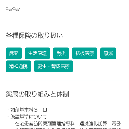
PayPay
各種保険の取り扱い
麻薬
生活保護
労災
結核医療
原爆
精神通院
更生・育成医療
薬局の取り組みと体制
・調剤基本料３－ロ
・施設基準について
在宅患者訪問薬剤管理指導料 連携強化加算 電子