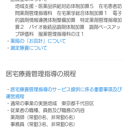
地域支援・医薬品供給対応体制加算５ 在宅患者訪
問薬剤管理指導料 在宅薬学総合体制加算１ 電子
的調剤情報連携体制整備加算 特定薬剤管理指導加
算２ バイオ後続品調剤体制加算 調剤ベースアッ
プ評価料 服薬管理指導料の注１
・
薬局の「お会計」について
・
選定療養について
居宅療養管理指導の規程
・
居宅療養管理指導のサービス提供に係る重要事項及び
運営規程
・通常の事業の実施地域 東京都千代田区
・従業者の職種、員数及び職務の内容
薬剤師（常勤8名、非常勤6名）
事務員（常勤3名、非常勤0名）