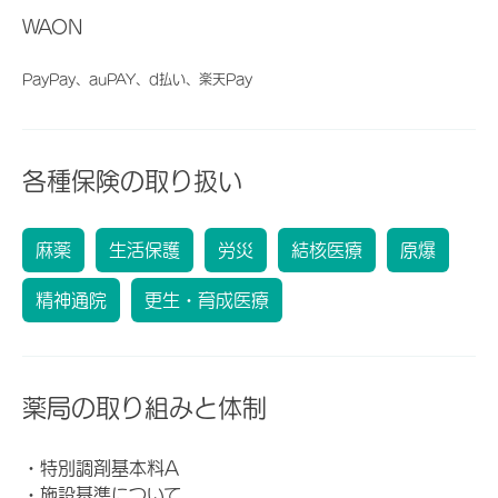
WAON
PayPay、auPAY、d払い、楽天Pay
各種保険の取り扱い
麻薬
生活保護
労災
結核医療
原爆
精神通院
更生・育成医療
薬局の取り組みと体制
・特別調剤基本料A
・施設基準について