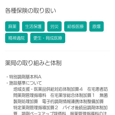
各種保険の取り扱い
麻薬
生活保護
労災
結核医療
原爆
精神通院
更生・育成医療
薬局の取り組みと体制
・特別調剤基本料A
・施設基準について
地域支援・医薬品供給対応体制加算４ 在宅患者訪
問薬剤管理指導料 在宅薬学総合体制加算１ 無菌
製剤処理加算 電子的調剤情報連携体制整備加算
特定薬剤管理指導加算２ バイオ後続品調剤体制加
算 調剤ベースアップ評価料 服薬管理指導料の注