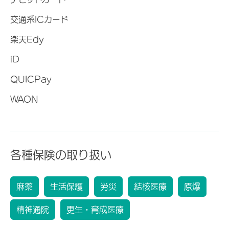
交通系ICカード
楽天Edy
iD
QUICPay
WAON
各種保険の取り扱い
麻薬
生活保護
労災
結核医療
原爆
精神通院
更生・育成医療