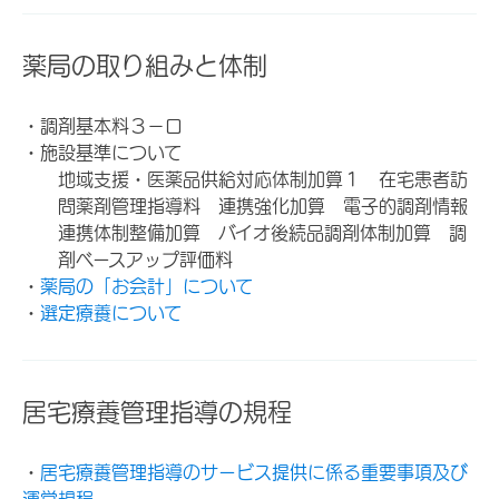
薬局の取り組みと体制
・調剤基本料３－ロ
・施設基準について
地域支援・医薬品供給対応体制加算１ 在宅患者訪
問薬剤管理指導料 連携強化加算 電子的調剤情報
連携体制整備加算 バイオ後続品調剤体制加算 調
剤ベースアップ評価料
・
薬局の「お会計」について
・
選定療養について
居宅療養管理指導の規程
・
居宅療養管理指導のサービス提供に係る重要事項及び
運営規程