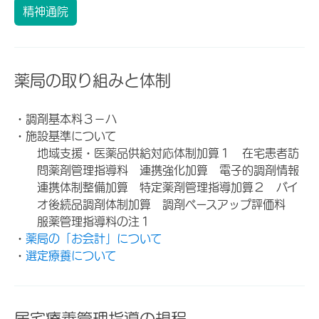
精神通院
薬局の取り組みと体制
・調剤基本料３－ハ
・施設基準について
地域支援・医薬品供給対応体制加算１ 在宅患者訪
問薬剤管理指導料 連携強化加算 電子的調剤情報
連携体制整備加算 特定薬剤管理指導加算２ バイ
オ後続品調剤体制加算 調剤ベースアップ評価料
服薬管理指導料の注１
・
薬局の「お会計」について
・
選定療養について
居宅療養管理指導の規程