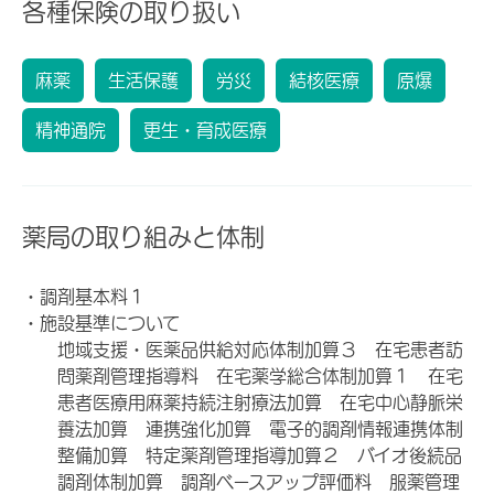
各種保険の取り扱い
麻薬
生活保護
労災
結核医療
原爆
精神通院
更生・育成医療
薬局の取り組みと体制
・調剤基本料１
・施設基準について
地域支援・医薬品供給対応体制加算３ 在宅患者訪
問薬剤管理指導料 在宅薬学総合体制加算１ 在宅
患者医療用麻薬持続注射療法加算 在宅中心静脈栄
養法加算 連携強化加算 電子的調剤情報連携体制
整備加算 特定薬剤管理指導加算２ バイオ後続品
調剤体制加算 調剤ベースアップ評価料 服薬管理