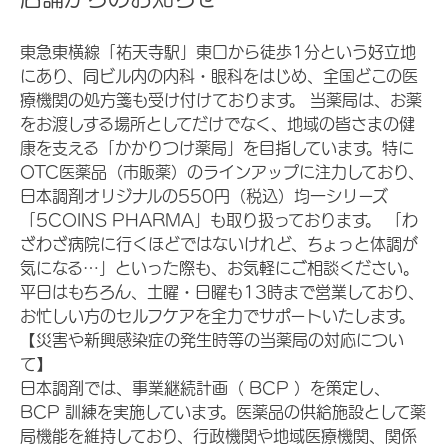
東急東横線「祐天寺駅」東口から徒歩1分という好立地
にあり、同ビル内の内科・眼科をはじめ、全国どこの医
療機関の処方箋も受け付けております。 当薬局は、お薬
をお渡しする場所としてだけでなく、地域の皆さまの健
康を支える「かかりつけ薬局」を目指しています。特に
OTC医薬品（市販薬）のラインアップに注力しており、
日本調剤オリジナルの550円（税込）均一シリーズ
「5COINS PHARMA」も取り扱っております。 「わ
ざわざ病院に行くほどではないけれど、ちょっと体調が
気になる…」といった際も、お気軽にご相談ください。
平日はもちろん、土曜・日曜も13時まで営業しており、
お忙しい方のセルフケアを全力でサポートいたします。
【災害や新興感染症の発生時等の当薬局の対応につい
て】
日本調剤では、事業継続計画（ BCP ）を策定し、
BCP 訓練を実施しています。医薬品の供給施設として薬
局機能を維持しており、行政機関や地域医療機関、関係