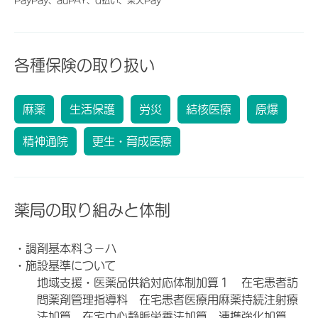
各種保険の取り扱い
麻薬
生活保護
労災
結核医療
原爆
精神通院
更生・育成医療
薬局の取り組みと体制
・調剤基本料３－ハ
・施設基準について
地域支援・医薬品供給対応体制加算１ 在宅患者訪
問薬剤管理指導料 在宅患者医療用麻薬持続注射療
法加算 在宅中心静脈栄養法加算 連携強化加算