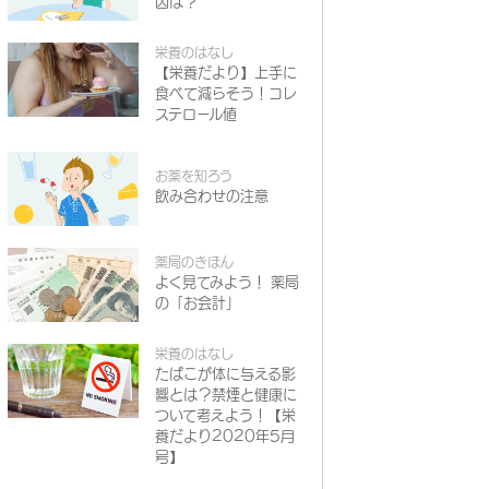
因は？
栄養のはなし
【栄養だより】上手に
食べて減らそう！コレ
ステロール値
お薬を知ろう
飲み合わせの注意
薬局のきほん
よく見てみよう！ 薬局
の「お会計」
栄養のはなし
たばこが体に与える影
響とは？禁煙と健康に
ついて考えよう！【栄
養だより2020年5月
号】