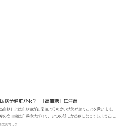
尿病予備群かも? 「高血糖」に注意
高血糖」とは血糖値が正常値よりも高い状態が続くことを言います。
度の高血糖は自覚症状がなく、いつの間にか重症になってしまうこと
多いため、定期的に検査キットや測定器でセルフチェックすることが
康まめちしき