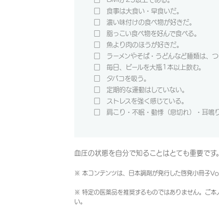
□ 食事は大食い・早食いだ。
□ 濃い味付けの食べ物が好きだ。
□ 脂っこい食べ物を好んで食べる。
□ 魚より肉のほうが好きだ。
□ ラーメンやそば・うどんなど麺類は、つ
□ 毎日、ビールを大瓶1
本以上飲む。
□ タバコを吸う。
□ 定期的な運動はしていない。
□ ストレスを強く感じている。
□ 肩こり・不眠・動悸（息切れ）・耳鳴
血圧の状態を自分で知ることはとても重要です
※ 本コンテンツは、日本調剤が発行した啓発小冊子Vo
※ 特定の医薬品を推奨するものではありません。ご本
い。