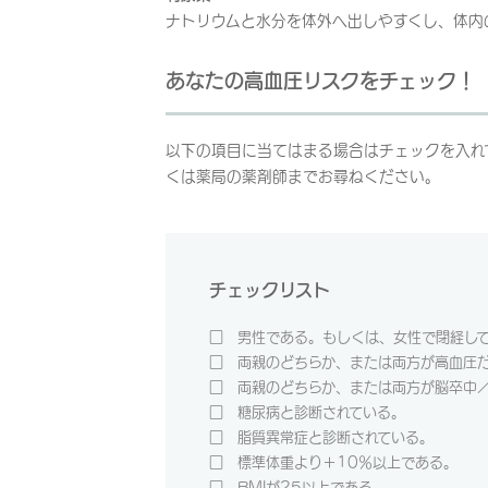
ナトリウムと水分を体外へ出しやすくし、体内
あなたの高血圧リスクをチェック！
以下の項目に当てはまる場合はチェックを入れ
くは薬局の薬剤師までお尋ねください。
チェックリスト
□ 男性である。もしくは、女性で閉経し
□ 両親のどちらか、または両方が高血圧
□ 両親のどちらか、または両方が脳卒中
□ 糖尿病と診断されている。
□ 脂質異常症と診断されている。
□ 標準体重より＋10％以上である。
□ BMIが25以上である。