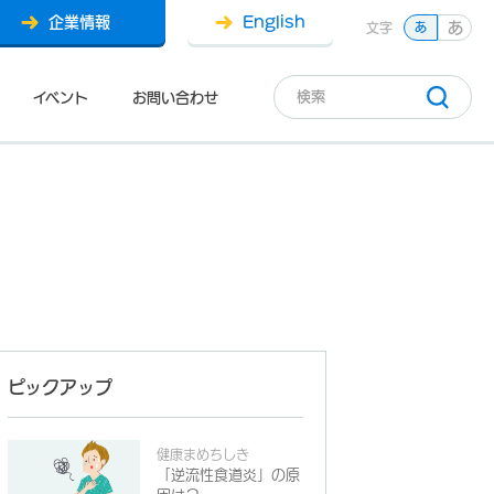
企業情報
English
あ
文字
あ
イベント
お問い合わせ
ピックアップ
健康まめちしき
「逆流性食道炎」の原