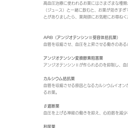
高血圧治療に使われるお薬にはさまざまな種類
（ジュース）と一緒に飲むと、お薬が効きすぎ
とがありましたら、薬剤師にお気軽にお尋ねく
ARB（アンジオテンシンⅡ受容体拮抗薬）
血管を収縮させ、血圧を上昇させる働きのある
アンジオテンシン変換酵素阻害薬
アンジオテンシンⅡが作られるのを抑制し、血
カルシウム拮抗薬
血管を収縮させる原因となるカルシウムイオン
るお薬。
β遮断薬
血圧を上げる神経の働きを抑え、心拍数を減少
利尿薬