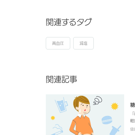
関連するタグ
高血圧
減塩
関連記事
糖
「
軽
が
健