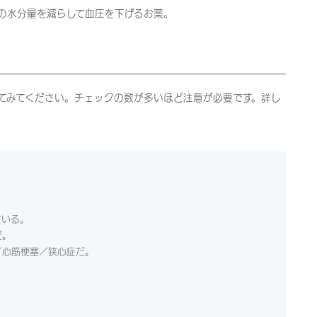
の水分量を減らして血圧を下げるお薬。
てみてください。チェックの数が多いほど注意が必要です。詳し
ている。
だ。
／心筋梗塞／狭心症だ。